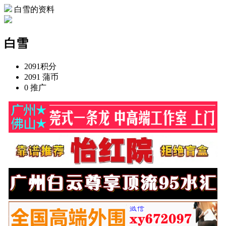
白雪的资料
白雪
2091
积分
2091
蒲币
0
推广