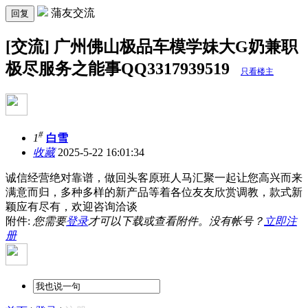
蒲友交流
回复
[交流] 广州佛山极品车模学妹大G奶兼职
极尽服务之能事QQ3317939519
只看楼主
#
1
白雪
收藏
2025-5-22 16:01:34
诚信经营绝对靠谱，做回头客原班人马汇聚一起让您高兴而来
满意而归，多种多样的新产品等着各位友友欣赏调教，款式新
颖应有尽有，欢迎咨询洽谈
附件:
您需要
登录
才可以下载或查看附件。没有帐号？
立即注
册