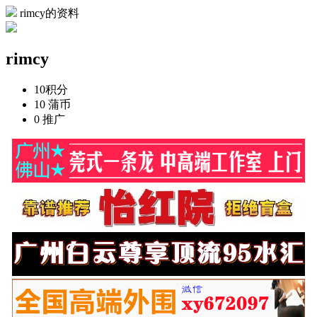
rimcy的资料
rimcy
10
积分
10
蒲币
0
推广