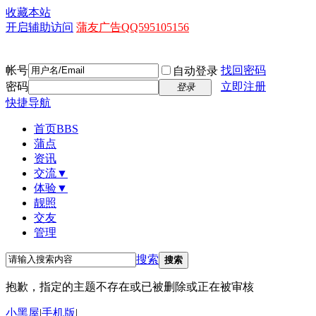
收藏本站
开启辅助访问
蒲友广告QQ595105156
帐号
找回密码
自动登录
密码
立即注册
登录
快捷导航
首页
BBS
蒲点
资讯
交流▼
体验▼
靓照
交友
管理
搜索
搜索
抱歉，指定的主题不存在或已被删除或正在被审核
小黑屋
|
手机版
|