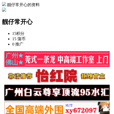
靓仔常开心的资料
靓仔常开心
15
积分
15
蒲币
0
推广