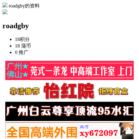
roadgby的资料
roadgby
18
积分
18
蒲币
0
推广