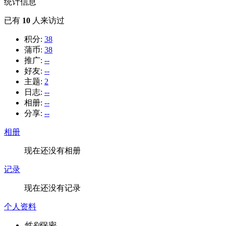
统计信息
已有
10
人来访过
积分:
38
蒲币:
38
推广:
--
好友:
--
主题:
2
日志:
--
相册:
--
分享:
--
相册
现在还没有相册
记录
现在还没有记录
个人资料
性别
保密