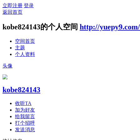
立即注册
登录
返回首页
kobe824143的个人空间
http://yuepy9.com
空间首页
主题
个人资料
头像
kobe824143
收听TA
加为好友
给我留言
打个招呼
发送消息