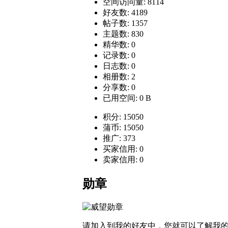
空间访问量: 8114
好友数: 4189
帖子数: 1357
主题数: 830
精华数: 0
记录数: 0
日志数: 0
相册数: 2
分享数: 0
已用空间: 0 B
积分: 15050
蒲币: 15050
推广: 373
买家信用: 0
卖家信用: 0
勋章
请加入到我的好友中，您就可以了解我