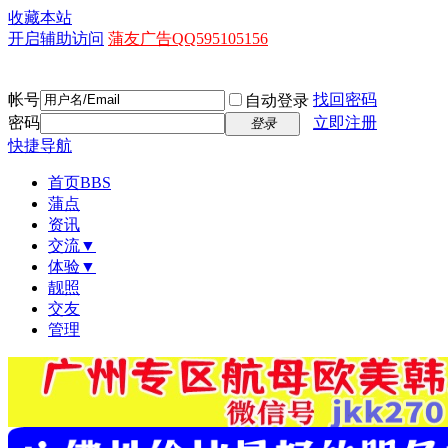
收藏本站
开启辅助访问
蒲友广告QQ595105156
帐号
找回密码
自动登录
密码
立即注册
登录
快捷导航
首页
BBS
蒲点
资讯
交流▼
体验▼
靓照
交友
管理